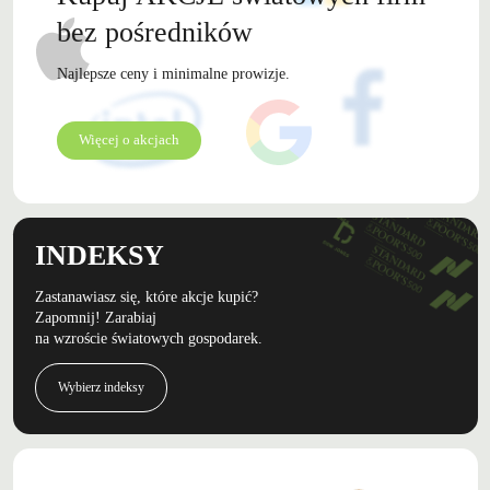
bez pośredników
Najlepsze ceny i minimalne prowizje.
Więcej o akcjach
INDEKSY
Zastanawiasz się, które akcje kupić?
Zapomnij! Zarabiaj
na wzroście światowych gospodarek.
Wybierz indeksy