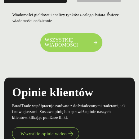
Wiadomości giełdowe i analizy rynków z całego świata. Świeże
wiadomości codziennie.
WSZYSTKIE
WIADOMOŚCI
Opinie klientów
ParadTrade współpracuje zarówno z doświadczonymi traderami, jak
i nowicjuszami. Zostaw opinię lub sprawdź opinie naszych
klientów, klikając poniższe linki.
Wszystkie opinie wideo