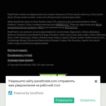
ParadTrade to broker na międzynarodowych rynkach finansowych Forex (rynek walutowy), Akcje (rynek
akcji), Towary (rynek towarów i surowców), Kryptowaluty (rynek kryptowalut).
Marka ParadTrade należy do firmy Paradice trade LTD, zarejestrowanej pod adresem Bonovo Road –
Fomboni, Comoros Union, o numerze rejestracyjnym
HM00624757
. Firma jest regulowana przez
Mwali
International Services Authority (MlSA)
pod numerem licencji
BFX2024133
.
ParadTrade i nasi partnerzy nie prowadzą działalności na terytorium Afganistanu, Albanii, Barbadosu,
Białorusi, Demokratycznej Republiki Konga, Ekwadoru, Strefy Gazy, Gruzji, Iranu, Iraku, Liberii, Pakistanu,
Rosji, Arabii Saudyjskiej, Sudanu, Południowego Sudanu, Ugandy, Ukrainy, Stanów Zjednoczonych, Syrii,
Zachodniego Brzegu (Terytorium Palestyńskie), Kanady, Curaçao, Sint Eustatius, Japonii oraz innych
krajów objętych podobnymi ograniczeniami.
Polityka prywatności
Powiadomienie o ryzykach
Zwalczanie prania pieniędzy
© Copyright ParadTrade 2026. All right reserved.
×
Разрешите сайту paradtrade.com отправлять
вам уведомления на рабочий стол
Powered by SendPulse
Разрешить
Запретить