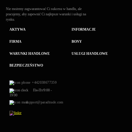
Nie możemy zagwarantować Ci sukcesu w handlu, ale
pracujemy, aby zapewnić Ci najlepsze warunki i usługi na
rynku.
AKTYWA
INFORMACJE
FIRMA
BONY
WARUNKI HANDLOWE
USŁUGI HANDLOWE
BEZPIECZEŃSTWO
+442038677359
Пн-Пт/9:00 -
19:00
support@paradtrade.com