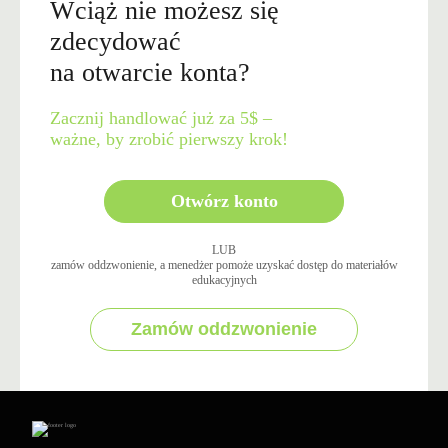
Wciąż nie możesz się
zdecydować
na otwarcie konta?
Zacznij handlować już za 5$ –
ważne, by zrobić pierwszy krok!
Otwórz konto
LUB
zamów oddzwonienie, a menedżer pomoże uzyskać dostęp do materiałów
edukacyjnych
Zamów oddzwonienie