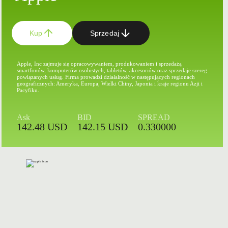
Kup
Sprzedaj
Apple, Inc zajmuje się opracowywaniem, produkowaniem i sprzedażą
smartfonów, komputerów osobistych, tabletów, akcesoriów oraz sprzedaje szereg
powiązanych usług. Firma prowadzi działalność w następujących regionach
geograficznych: Ameryka, Europa, Wielki Chiny, Japonia i kraje regionu Azji i
Pacyfiku.
Ask
BID
SPREAD
142.48 USD
142.15 USD
0.330000