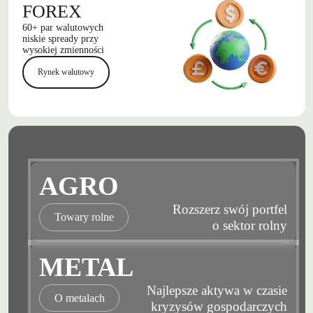
FOREX
60+ par walutowych
niskie spready przy
wysokiej zmienności
Rynek walutowy
AGRO
Rozszerz swój portfel
Towary rolne
o sektor rolny
METAL
Najlepsze aktywa w czasie
O metalach
kryzysów gospodarczych