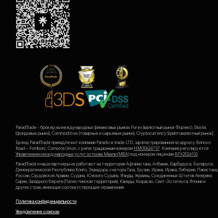
ParadTrade - брокер на международных финансовых рынках Forex (валютный рынок Форекс), Stocks
(фондовые рынки), Commodities (товарные и сырьевые рынки), Cryptocurrency (криптовалютный рынок).
Бренд ParadTrade принадлежит компании Paradice trade LTD, зарегистрированной по адресу Bonovo
Road – Fomboni, Comoros Union, с регистрационным номером
HM00624757
. Компания регулируется
Управлением международных услуг острова Мвали (MlSA)
под номером лицензии
BFX2024133
.
ParadTrade и наши партнеры не работают на территории Афганистана, Албании, Барбадоса, Беларуси,
Демократической Республики Конго, Эквадора, сектора Газа, Грузии, Ирана, Ирака, Либерии, Пакистана,
России, Саудовской Аравии, Судана, Южного Судана, Уганды, Украины, Соединенных Штатов Америки,
Сирии, Западного берега (Палестинская территория), Канады, Кюрасао, Синт-Эстатиуса, Японии и
других стран, имеющих соответствующие ограничения.
Политика конфиденциальности
Уведомление о рисках