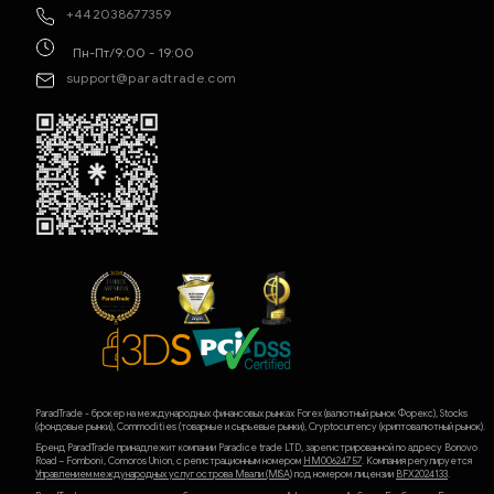
+442038677359
Пн-Пт/9:00 - 19:00
support@paradtrade.com
ParadTrade - брокер на международных финансовых рынках Forex (валютный рынок Форекс), Stocks
(фондовые рынки), Commodities (товарные и сырьевые рынки), Cryptocurrency (криптовалютный рынок).
Бренд ParadTrade принадлежит компании Paradice trade LTD, зарегистрированной по адресу Bonovo
Road – Fomboni, Comoros Union, с регистрационным номером
HM00624757
. Компания регулируется
Управлением международных услуг острова Мвали (MlSA)
под номером лицензии
BFX2024133
.