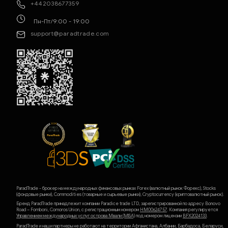
+442038677359
Пн-Пт/9:00 - 19:00
support@paradtrade.com
ParadTrade - брокер на международных финансовых рынках Forex (валютный рынок Форекс), Stocks
(фондовые рынки), Commodities (товарные и сырьевые рынки), Cryptocurrency (криптовалютный рынок).
Бренд ParadTrade принадлежит компании Paradice trade LTD, зарегистрированной по адресу Bonovo
Road – Fomboni, Comoros Union, с регистрационным номером
HM00624757
. Компания регулируется
Управлением международных услуг острова Мвали (MlSA)
под номером лицензии
BFX2024133
.
ParadTrade и наши партнеры не работают на территории Афганистана, Албании, Барбадоса, Беларуси,