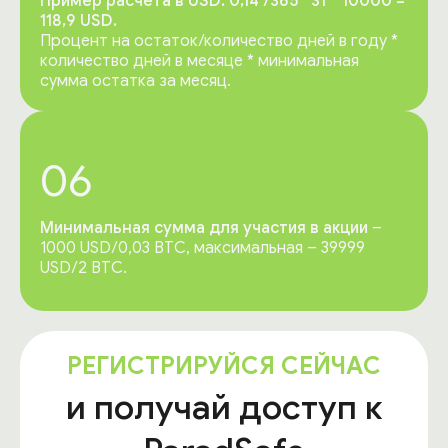
Пример расчета в USD: 0,14 /365 *31 * 10000 =
118,9 USD.
Процент на остаток/количество дней в году *
количество дней в месяце * минимальная
сумма остатка за месяц.
06
Минимальная сумма для участия в акции
–
1000 USD/0,03 BTC, максимальная – 39999
USD/2 BTC.
РЕГИСТРИРУЙСЯ СЕЙЧАС
и получай доступ к