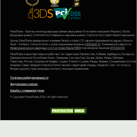
ParadTrade - брокер на международных финансовых рынках Forex (валютный рынок Форекс), Stocks
(фондовые рынки), Commodities (товарные и сырьевые рынки), Cryptocurrency (криптовалютный рынок).
Бренд ParadTrade принадлежит компании Paradice trade LTD, зарегистрированной по адресу Bonovo
Road – Fomboni, Comoros Union, с регистрационным номером
HM00624757
. Компания регулируется
Управлением международных услуг острова Мвали (MlSA)
под номером лицензии
BFX2024133
.
ParadTrade и наши партнеры не работают на территории Афганистана, Албании, Барбадоса, Беларуси,
Демократической Республики Конго, Эквадора, сектора Газа, Грузии, Ирана, Ирака, Либерии,
Пакистана, России, Саудовской Аравии, Судана, Южного Судана, Уганды, Украины, Соединенных Штатов
Америки, Сирии, Западного берега (Палестинская территория), Канады, Кюрасао, Синт-Эстатиуса,
Японии и других стран, имеющих соответствующие ограничения.
Политика конфиденциальности
Уведомление о рисках
Борьба с отмыванием денег
© Copyright ParadTrade 2026. All right reserved.