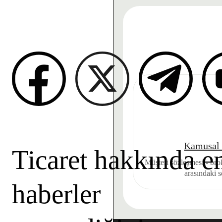
Kamusal 
Ticaret hakkında e
Müşteri sözleşmesi - brok
arasındaki 
haberler