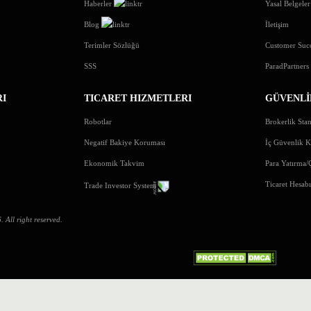
Haberler
Yasal Belgeler
Blog
İletişim
Terimler Sözlüğü
Customer Suc
SSS
ParadPartner
RI
TICARET HIZMETLERI
GÜVENLİ
Robotlar
Brokerlik Stan
Negatif Bakiye Koruması
İç Güvenlik K
Ekonomik Takvim
Para Yatırma/
Ticaret Hesab
Trade Investor System
All right reserved.