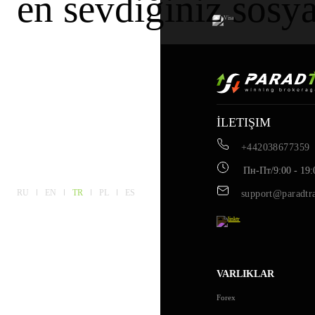
en sevdiğiniz sosy
İLETIŞIM
+442038677359
Пн-Пт/9:00 - 19:
RU
EN
TR
PL
ES
support@paradtr
VARLIKLAR
Forex