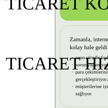
TICARET K
Zamanla, interne
kolay hale geldi 
TICARET H
uzun süredir faa
sorun yaşamıyor
para çekimlerini 
gerçekleştiriyor
müşterilerine iyi
sağlıyor.