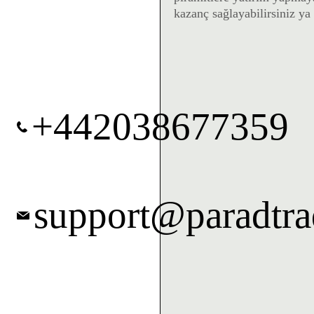
kazanç sağlayabilirsiniz ya
+442038677359
support@paradtr