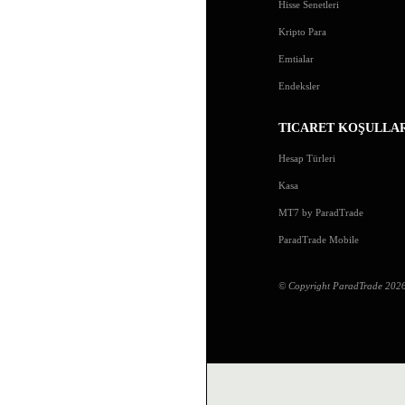
Hisse Senetleri
Kripto Para
Emtialar
Endeksler
TICARET KOŞULLA
Hesap Türleri
Kasa
MT7 by ParadTrade
ParadTrade Mobile
© Copyright ParadTrade 2026. 