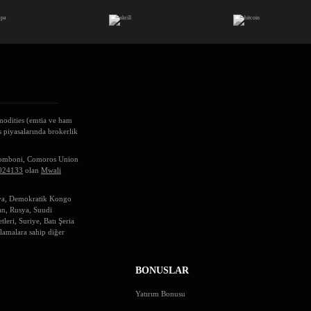
mmodities (emtia ve ham
s piyasalarında brokerlik
omboni, Comoros Union
024133
olan
Mwali
sya, Demokratik Kongo
tan, Rusya, Suudi
eri, Suriye, Batı Şeria
tlamalara sahip diğer
BONUSLAR
Yatırım Bonusu