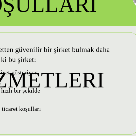
OŞULLARI
tten güvenilir bir şirket bulmak daha
ki bu şirket:
IZMETLERI
liyet gösteriyor;
;
hızlı bir şekilde
;
 ticaret koşulları