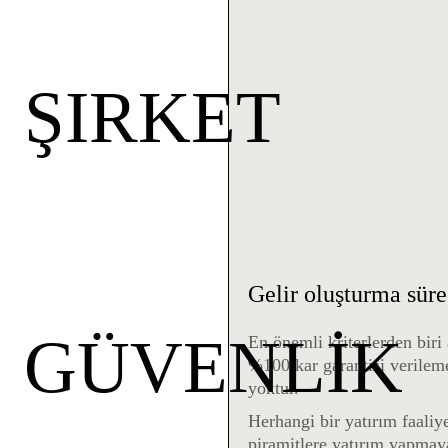
ŞIRKET
Gelir oluşturma süre
GÜVENLİK
En önemli kriterlerden biri
%100 kar garantisi verile
yoktur.
Herhangi bir yatırım faaliy
piramitlere yatırım yapmaya