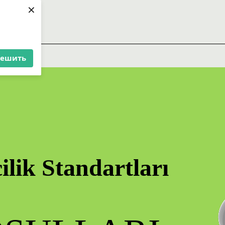
×
E.
решить
arı
ilik Standartları