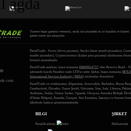
al ağda
Ticarette başarı garantisi veremeyiz, ancak size piyasadaki en iyi koşulları ve hizmeti
garanti etmek için çalışıyoruz.
ParadTrade - Forex (döviz piyasası), Stocks (hisse senedi piyasaları), Co
madde piyasaları), Cryptocurrency (kripto para piyasası) uluslararası finan
hizmeti sunmaktadır.
ParadTrade markası, kayıt numarası
HM00624757
olan Bonovo Road – F
00
adresinde kayıtlı Paradice trade LTD'ye aittir. Şirket, lisans numarası
BFX2
International Services Authority (MlSA)
tarafından düzenlenir.
ade.com
ParadTrade ve ortaklarımız, Afganistan, Arnavutluk, Barbados, Beyaz Ru
Cumhuriyeti, Ekvador, Gazze Şeridi, Gürcistan, İran, Irak, Liberya, Pakis
Arabistan, Sudan, Güney Sudan, Uganda, Ukrayna, Amerika Birleşik Devletl
(Filistin Bölgesi), Kanada, Curaçao, Sint Eustatius, Japonya ve benzeri kısı
ülkelerde faaliyet göstermemektedir.
BILGI
ŞIRKET
ParadAcademy
Hakkımızda