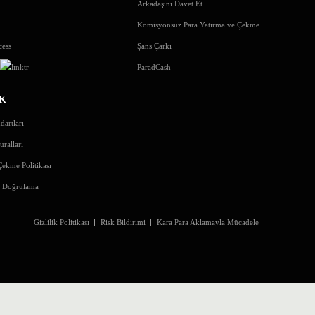
Arkadaşını Davet Et
Komisyonsuz Para Yatırma ve Çekme
cess
Şans Çarkı
s
ParadCash
K
dartları
uralları
Çekme Politikası
ı Doğrulama
Gizlilik Politikası
Risk Bildirimi
Kara Para Aklamayla Mücadele