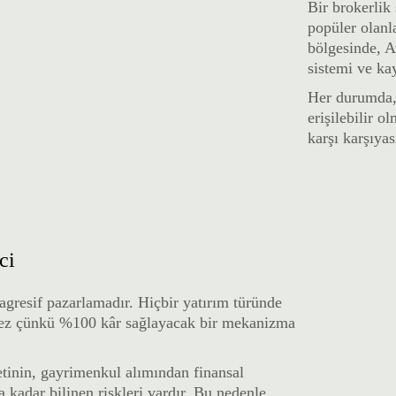
Bir brokerlik 
popüler olanl
bölgesinde, A
sistemi ve ka
Her durumda, 
erişilebilir o
karşı karşıyas
ci
 agresif pazarlamadır.
Hiçbir yatırım türünde
mez çünkü %100 kâr sağlayacak bir mekanizma
etinin, gayrimenkul alımından finansal
 kadar bilinen riskleri vardır. Bu nedenle,