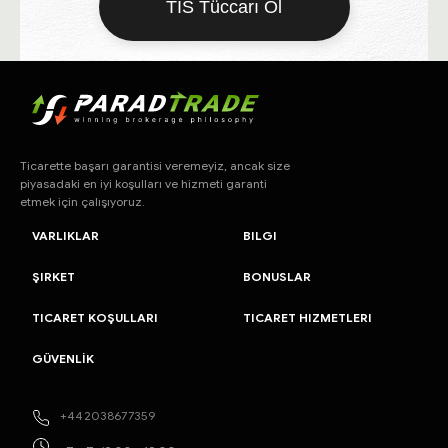
TIS Tüccarı Ol
Ticarette başarı garantisi veremeyiz, ancak size
piyasadaki en iyi koşulları ve hizmeti garanti
etmek için çalışıyoruz.
VARLIKLAR
BILGI
ŞIRKET
BONUSLAR
TICARET KOŞULLARI
TICARET HIZMETLERI
GÜVENLİK
+442038677359