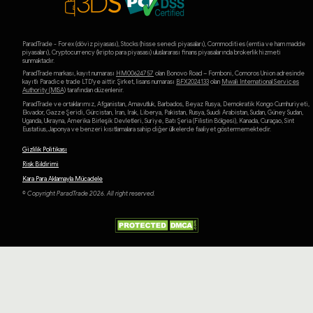
ParadTrade - Forex (döviz piyasası), Stocks (hisse senedi piyasaları), Commodities (emtia ve ham madde
piyasaları), Cryptocurrency (kripto para piyasası) uluslararası finans piyasalarında brokerlik hizmeti
sunmaktadır.
ParadTrade markası, kayıt numarası
HM00624757
olan Bonovo Road – Fomboni, Comoros Union adresinde
kayıtlı Paradice trade LTD'ye aittir. Şirket, lisans numarası
BFX2024133
olan
Mwali International Services
Authority (MlSA)
tarafından düzenlenir.
ParadTrade ve ortaklarımız, Afganistan, Arnavutluk, Barbados, Beyaz Rusya, Demokratik Kongo Cumhuriyeti,
Ekvador, Gazze Şeridi, Gürcistan, İran, Irak, Liberya, Pakistan, Rusya, Suudi Arabistan, Sudan, Güney Sudan,
Uganda, Ukrayna, Amerika Birleşik Devletleri, Suriye, Batı Şeria (Filistin Bölgesi), Kanada, Curaçao, Sint
Eustatius, Japonya ve benzeri kısıtlamalara sahip diğer ülkelerde faaliyet göstermemektedir.
Gizlilik Politikası
Risk Bildirimi
Kara Para Aklamayla Mücadele
© Copyright ParadTrade 2026. All right reserved.