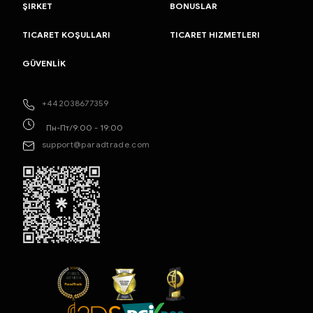
ŞIRKET
BONUSLAR
TICARET KOŞULLARI
TICARET HIZMETLERI
GÜVENLİK
+442038677359
Пн-Пт/9:00 - 19:00
support@paradtrade.com