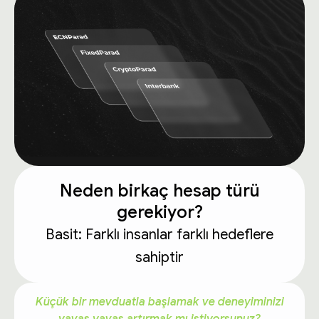
Neden birkaç hesap türü
gerekiyor?
Basit: Farklı insanlar farklı hedeflere
sahiptir
Küçük bir mevduatla başlamak ve deneyiminizi
yavaş yavaş artırmak mı istiyorsunuz?