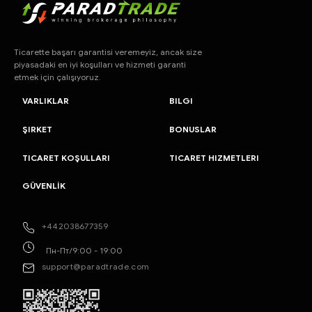
Ticarette başarı garantisi veremeyiz, ancak size
piyasadaki en iyi koşulları ve hizmeti garanti
etmek için çalışıyoruz.
VARLIKLAR
BILGI
ŞIRKET
BONUSLAR
TICARET KOŞULLARI
TICARET HIZMETLERI
GÜVENLİK
+442038677359
Пн-Пт/9:00 - 19:00
support@paradtrade.com