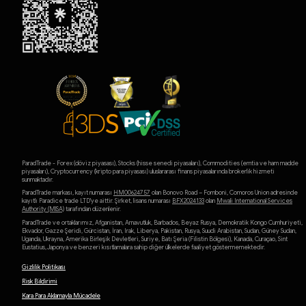
ParadTrade - Forex (döviz piyasası), Stocks (hisse senedi piyasaları), Commodities (emtia ve ham madde
piyasaları), Cryptocurrency (kripto para piyasası) uluslararası finans piyasalarında brokerlik hizmeti
sunmaktadır.
ParadTrade markası, kayıt numarası
HM00624757
olan Bonovo Road – Fomboni, Comoros Union adresinde
kayıtlı Paradice trade LTD'ye aittir. Şirket, lisans numarası
BFX2024133
olan
Mwali International Services
Authority (MlSA)
tarafından düzenlenir.
ParadTrade ve ortaklarımız, Afganistan, Arnavutluk, Barbados, Beyaz Rusya, Demokratik Kongo Cumhuriyeti,
Ekvador, Gazze Şeridi, Gürcistan, İran, Irak, Liberya, Pakistan, Rusya, Suudi Arabistan, Sudan, Güney Sudan,
Uganda, Ukrayna, Amerika Birleşik Devletleri, Suriye, Batı Şeria (Filistin Bölgesi), Kanada, Curaçao, Sint
Eustatius, Japonya ve benzeri kısıtlamalara sahip diğer ülkelerde faaliyet göstermemektedir.
Gizlilik Politikası
Risk Bildirimi
Kara Para Aklamayla Mücadele