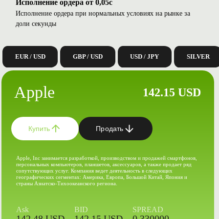
Исполнение ордера от 0,05с
Исполнение ордера при нормальных условиях на рынке за
доли секунды
EUR / USD
GBP / USD
USD / JPY
SILVER
Apple
142.15 USD
Купить
Продать
Apple, Inc занимается разработкой, производством и продажей смартфонов,
персональных компьютеров, планшетов, аксессуаров, а также продает ряд
сопутствующих услуг. Компания ведет деятельность в следующих
географических сегментах: Америка, Европа, Большой Китай, Япония и
страны Азиатско-Тихоокеанского региона.
Ask
BID
SPREAD
142.48 USD
142.15 USD
0.330000