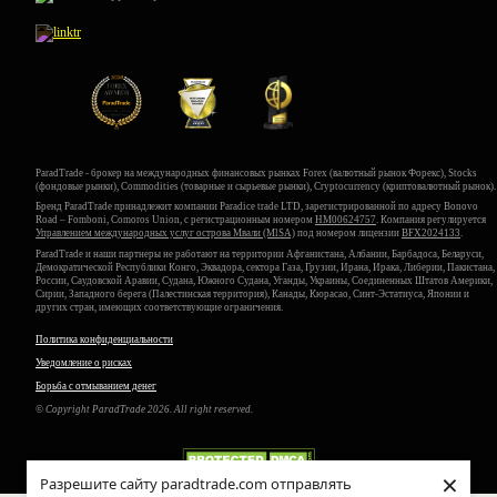
ParadTrade - брокер на международных финансовых рынках Forex (валютный рынок Форекс), Stocks
(фондовые рынки), Commodities (товарные и сырьевые рынки), Cryptocurrency (криптовалютный рынок).
Бренд ParadTrade принадлежит компании Paradice trade LTD, зарегистрированной по адресу Bonovo
Road – Fomboni, Comoros Union, с регистрационным номером
HM00624757
. Компания регулируется
Управлением международных услуг острова Мвали (MlSA)
под номером лицензии
BFX2024133
.
ParadTrade и наши партнеры не работают на территории Афганистана, Албании, Барбадоса, Беларуси,
Демократической Республики Конго, Эквадора, сектора Газа, Грузии, Ирана, Ирака, Либерии, Пакистана,
России, Саудовской Аравии, Судана, Южного Судана, Уганды, Украины, Соединенных Штатов Америки,
Сирии, Западного берега (Палестинская территория), Канады, Кюрасао, Синт-Эстатиуса, Японии и
других стран, имеющих соответствующие ограничения.
Политика конфиденциальности
Уведомление о рисках
Борьба с отмыванием денег
© Copyright ParadTrade 2026. All right reserved.
×
Разрешите сайту paradtrade.com отправлять