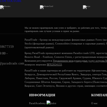
Мы не можем гарантировать вам успех в трейдинге, но работаем для того, чтобы
гарантировать вам лучшие условия и сервис на рынке.
ParadTrade - брокер на международных финансовых рынках Forex (ва
Stocks (фондовые рынки), Commodities (товарные и сырьевые рынки), 
38677359
(криптовалютный рынок).
:00 -
Бренд ParadTrade принадлежит компании Paradice trade LTD, зарегист
Bonovo Road – Fomboni, Comoros Union, с регистрационным номеро
Компания регулируется
Управлением международных услуг острова 
@paradtrade.com
номером лицензии
BFX2024133
.
ParadTrade и наши партнеры не работают на территории Афганистана,
Беларуси, Демократической Республики Конго, Эквадора, сектора Газа,
Либерии, Пакистана, России, Саудовской Аравии, Судана, Южного Суд
Соединенных Штатов Америки, Сирии, Западного берега (Палестинска
Кюрасао, Синт-Эстатиуса, Японии и других стран, имеющих соответ
ИНФОРМАЦИЯ
КОМПАН
ParadAcademy
О нас