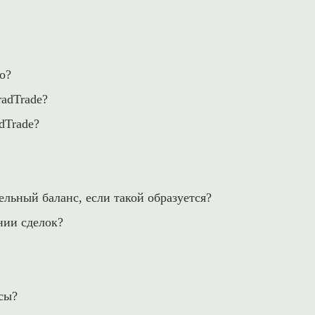
о?
radTrade?
dTrade?
льный баланс, если такой образуется?
нии сделок?
сы?