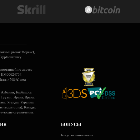
лютный рынок Форекс),
Cryptocurrency
рированной по адресу
м
HM00624757
.
Мвали (MlSA)
под
 Албании, Барбадоса,
 Грузии, Ирана, Ирака,
ана, Уганды, Украины,
я территория), Канады,
ствующие ограничения.
ИЯ
БОНУСЫ
Бонус на пополнение