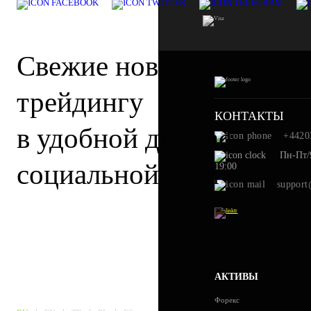
Cвежие новости по
трейдингу
КОНТАКТЫ
в удобной для вас
+4420
Пн-Пт/9
социальной сети
19:00
support
АКТИВЫ
Форекс