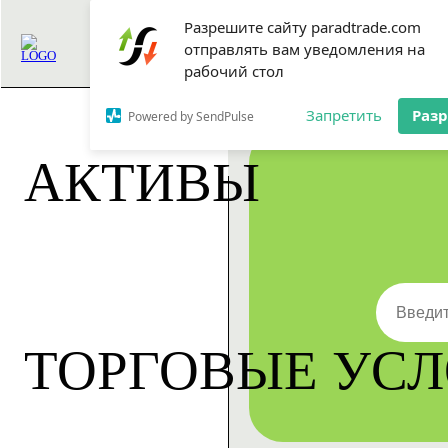
Разрешите сайту paradtrade.com
отправлять вам уведомления на
SLEEP. EAT. TRADE.
рабочий стол
FAQ
Сер
Запретить
Раз
Powered by SendPulse
АКТИВЫ
ТОРГОВЫЕ УС