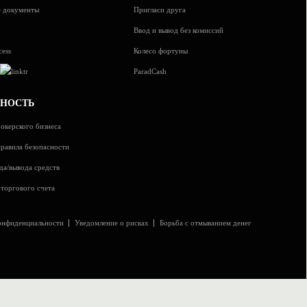
 документы
Пригласи друга
Ввод и вывод без комиссий
cess
Колесо фортуны
s
ParadCash
СНОСТЬ
окерского бизнеса
равила безопасности
да/вывода средств
торгового счета
онфиденциальности
Уведомление о рисках
Борьба с отмыванием денег