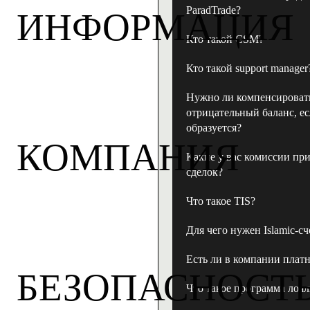
ParadTrade?
ИНФОРМАЦИЯ
Кто такой CSM?
Кто такой support manager
Нужно ли компенсироват
отрицательный баланс, ес
образуется?
КОМПАНИЯ
Какие у вас комиссии пр
сделок?
Что такое TIS?
Для чего нужен Islamic-сч
Есть ли в компании плат
БЕЗОПАСНОСТ
Что такое программа лоя