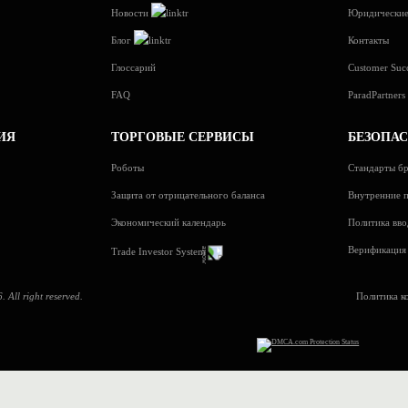
Новости
Юридические
Блог
Контакты
Глоссарий
Customer Suc
FAQ
ParadPartner
ИЯ
ТОРГОВЫЕ СЕРВИСЫ
БЕЗОПА
Роботы
Стандарты бр
Защита от отрицательного баланса
Внутренние п
Экономический календарь
Политика вво
Верификация 
Trade Investor System
 All right reserved.
Политика к