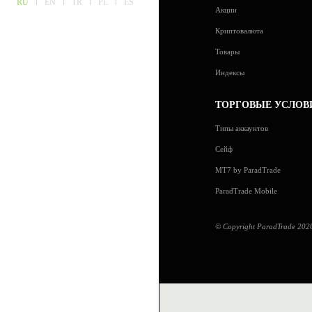
RU
EN
TR
PL
ES
Акции
Криптовалюта
Товары
Индексы
ТОРГОВЫЕ УСЛОВ
Типы аккаунтов
Сейф
MT7 by ParadTrade
ParadTrade Mobile
© Copyright ParadTrade 2026.