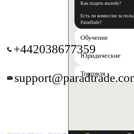
Как подать жалобу?
Есть ли комиссии за поль
ParadSafe?
Обучение
+442038677359
Юридические
Торговля
support@paradtrade.co