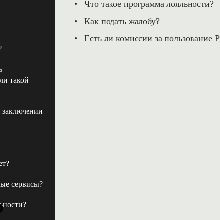
Что такое программа лояльности?
Как подать жалобу?
Есть ли комиссии за пользование P
?
ь
ли такой
и заключении
ет?
ные сервисы?
Ь
льности?