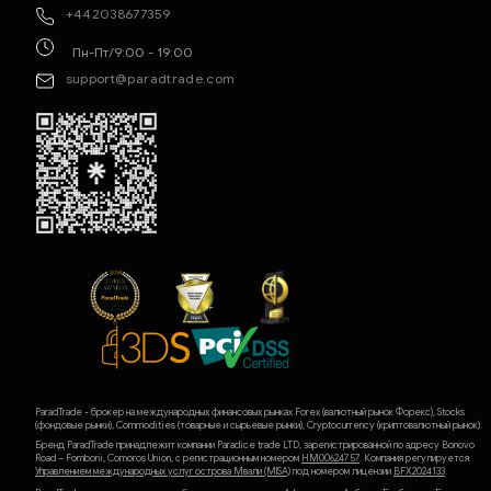
+442038677359
Пн-Пт/9:00 - 19:00
support@paradtrade.com
ParadTrade - брокер на международных финансовых рынках Forex (валютный рынок Форекс), Stocks
(фондовые рынки), Commodities (товарные и сырьевые рынки), Cryptocurrency (криптовалютный рынок).
Бренд ParadTrade принадлежит компании Paradice trade LTD, зарегистрированной по адресу Bonovo
Road – Fomboni, Comoros Union, с регистрационным номером
HM00624757
. Компания регулируется
Управлением международных услуг острова Мвали (MlSA)
под номером лицензии
BFX2024133
.