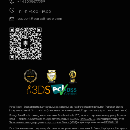
+442038677359
Пн-Пт/9:00 - 19:00
support@paradtrade.com
ParadTrade - брокер на международных финансовых рынках Forex (валютный рынок Форекс), Stocks
(фондовые рынки), Commodities (товарные и сырьевые рынки), Cryptocurrency (криптовалютный рынок).
Бренд ParadTrade принадлежит компании Paradice trade LTD, зарегистрированной по адресу Bonovo
Road – Fomboni, Comoros Union, с регистрационным номером
HM00624757
. Компания регулируется
Управлением международных услуг острова Мвали (MlSA)
под номером лицензии
BFX2024133
.
ParadTrade и наши партнеры не работают на территории Афганистана, Албании, Барбадоса, Беларуси,