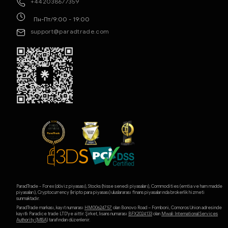
+442038677359
Пн-Пт/9:00 - 19:00
support@paradtrade.com
ParadTrade - Forex (döviz piyasası), Stocks (hisse senedi piyasaları), Commodities (emtia ve ham madde
piyasaları), Cryptocurrency (kripto para piyasası) uluslararası finans piyasalarında brokerlik hizmeti
sunmaktadır.
ParadTrade markası, kayıt numarası
HM00624757
olan Bonovo Road – Fomboni, Comoros Union adresinde
kayıtlı Paradice trade LTD'ye aittir. Şirket, lisans numarası
BFX2024133
olan
Mwali International Services
Authority (MlSA)
tarafından düzenlenir.