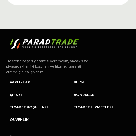
Ticarette başarı garantisi veremeyiz, ancak size
piyasadaki en iyi koşulları ve hizmeti garanti
etmek için çalışıyoruz.
VARLIKLAR
BILGI
ŞIRKET
BONUSLAR
TICARET KOŞULLARI
TICARET HIZMETLERI
GÜVENLİK