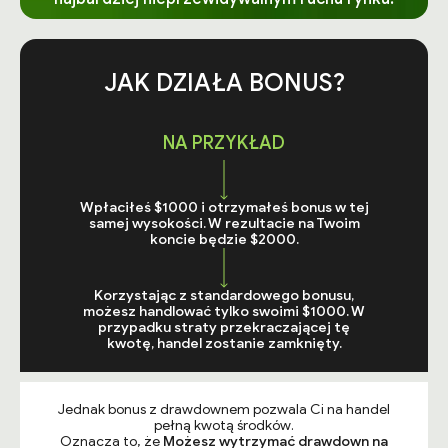
JAK DZIAŁA BONUS?
NA PRZYKŁAD
Wpłaciłeś $1000 i otrzymałeś bonus w tej
samej wysokości. W rezultacie na Twoim
koncie będzie $2000.
Korzystając z standardowego bonusu,
możesz handlować tylko swoimi $1000. W
przypadku straty przekraczającej tę
kwotę, handel zostanie zamknięty.
Jednak bonus z drawdownem pozwala Ci na handel
pełną kwotą środków.
Oznacza to, że
Możesz wytrzymać drawdown na