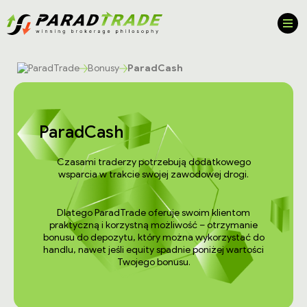
Bonusy
ParadCash
ParadCash
Czasami traderzy potrzebują dodatkowego
wsparcia w trakcie swojej zawodowej drogi.
Dlatego ParadTrade oferuje swoim klientom
praktyczną i korzystną możliwość – otrzymanie
bonusu do depozytu, który można wykorzystać do
handlu, nawet jeśli equity spadnie poniżej wartości
Twojego bonusu.