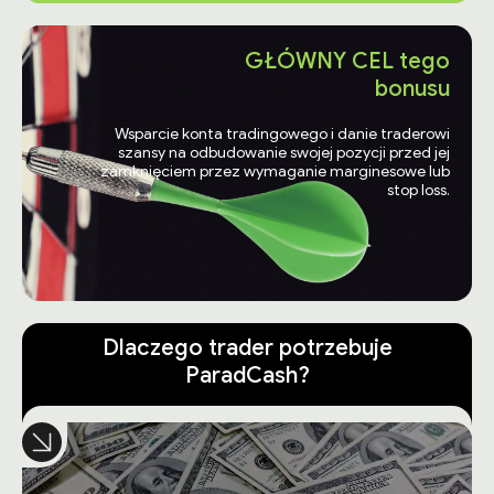
GŁÓWNY CEL tego
bonusu
Wsparcie konta tradingowego i danie traderowi
szansy na odbudowanie swojej pozycji przed jej
zamknięciem przez wymaganie marginesowe lub
stop loss.
Dlaczego trader potrzebuje
ParadCash?