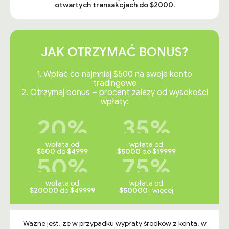
otwartych transakcjach do $2000.
JAK OTRZYMAĆ BONUS?
1. Wpłać co najmniej $500 na swoje konto
tradingowe
2. Otrzymaj bonus – procent zależy od wysokości
wpłaty:
20%
35%
wpłata od
wpłata od
$500
do
$4999
$5000
do
$19999
50%
75%
wpłata od
wpłata od
$20000
do
$49999
$50000
i więcej
Ważne jest, że w przypadku wypłaty środków z konta, w