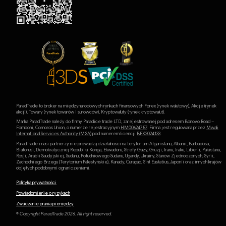
ParadTrade to broker na międzynarodowych rynkach finansowych Forex (rynek walutowy), Akcje (rynek
akcji), Towary (rynek towarów i surowców), Kryptowaluty (rynek kryptowalut).
Marka ParadTrade należy do firmy Paradice trade LTD, zarejestrowanej pod adresem Bonovo Road –
Fomboni, Comoros Union, o numerze rejestracyjnym
HM00624757
. Firma jest regulowana przez
Mwali
International Services Authority (MlSA)
pod numerem licencji
BFX2024133
.
ParadTrade i nasi partnerzy nie prowadzą działalności na terytorium Afganistanu, Albanii, Barbadosu,
Białorusi, Demokratycznej Republiki Konga, Ekwadoru, Strefy Gazy, Gruzji, Iranu, Iraku, Liberii, Pakistanu,
Rosji, Arabii Saudyjskiej, Sudanu, Południowego Sudanu, Ugandy, Ukrainy, Stanów Zjednoczonych, Syrii,
Zachodniego Brzegu (Terytorium Palestyńskie), Kanady, Curaçao, Sint Eustatius, Japonii oraz innych krajów
objętych podobnymi ograniczeniami.
Polityka prywatności
Powiadomienie o ryzykach
Zwalczanie prania pieniędzy
© Copyright ParadTrade 2026. All right reserved.