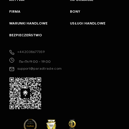
FIRMA
BONY
WARUNKI HANDLOWE
USŁUGI HANDLOWE
BEZPIECZEŃSTWO
+442038677359
Пн-Пт/9:00 - 19:00
support@paradtrade.com