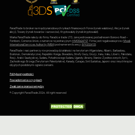
ParadTrade to broker na międzynarodowych rynkach finansowych Forex (rynek walutowy), Akcje (rynek
akcji), Towary (rynek towarów i surowców), Kryptowaluty (rynek kryptowalut).
Marka ParadTrade należy do firmy Paradice trade LTD, zarejestrowanej pod adresem Bonovo Road –
Fomboni, Comoros Union, o numerze rejestracyjnym
HM00624757
. Firma jest regulowana przez
Mwali
International Services Authority (MlSA)
pod numerem licencji
BFX2024133
.
ParadTrade i nasi partnerzy nie prowadzą działalności na terytorium Afganistanu, Albanii, Barbadosu,
Białorusi, Demokratycznej Republiki Konga, Ekwadoru, Strefy Gazy, Gruzji, Iranu, Iraku, Liberii, Pakistanu,
Rosji, Arabii Saudyjskiej, Sudanu, Południowego Sudanu, Ugandy, Ukrainy, Stanów Zjednoczonych, Syrii,
Zachodniego Brzegu (Terytorium Palestyńskie), Kanady, Curaçao, Sint Eustatius, Japonii oraz innych krajów
objętych podobnymi ograniczeniami.
Polityka prywatności
Powiadomienie o ryzykach
Zwalczanie prania pieniędzy
© Copyright ParadTrade 2026. All right reserved.