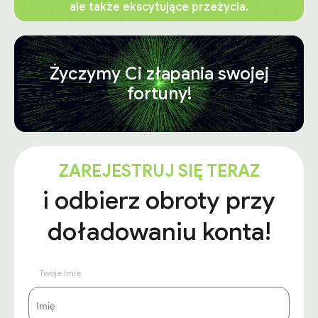
ale także ekscytujące przeżycia.
Życzymy Ci złapania swojej
fortuny!
ZAREJESTRUJ SIĘ TERAZ
i odbierz obroty przy
doładowaniu konta!
Twoje imię