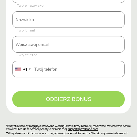
Twoje nazwisko
Twój Email
Twój telefon
+1
ODBIERZ BONUS
*Wszystkie bonusy mogą być stosowane według uznania firmy. Skonsultuj możliwość zastosowania bonusu
z twoim CSM lub za pomocą poczty elektronicznej.
support@paradtrade.com
.
**Wszystkie warunki bonusów są szczegółowo opisane w dokumencie "Warunki uzyskiwania bonusów".