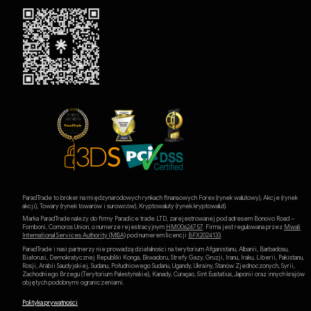
ParadTrade to broker na międzynarodowych rynkach finansowych Forex (rynek walutowy), Akcje (rynek
akcji), Towary (rynek towarów i surowców), Kryptowaluty (rynek kryptowalut).
Marka ParadTrade należy do firmy Paradice trade LTD, zarejestrowanej pod adresem Bonovo Road –
Fomboni, Comoros Union, o numerze rejestracyjnym
HM00624757
. Firma jest regulowana przez
Mwali
International Services Authority (MlSA)
pod numerem licencji
BFX2024133
.
ParadTrade i nasi partnerzy nie prowadzą działalności na terytorium Afganistanu, Albanii, Barbadosu,
Białorusi, Demokratycznej Republiki Konga, Ekwadoru, Strefy Gazy, Gruzji, Iranu, Iraku, Liberii, Pakistanu,
Rosji, Arabii Saudyjskiej, Sudanu, Południowego Sudanu, Ugandy, Ukrainy, Stanów Zjednoczonych, Syrii,
Zachodniego Brzegu (Terytorium Palestyńskie), Kanady, Curaçao, Sint Eustatius, Japonii oraz innych krajów
objętych podobnymi ograniczeniami.
Polityka prywatności