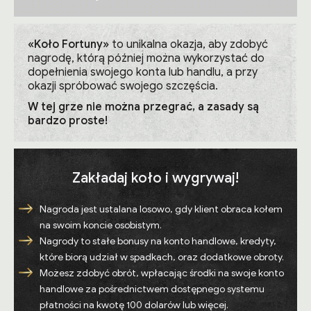
«Koło Fortuny»
to unikalna okazja, aby zdobyć
nagrodę, którą później można wykorzystać do
dopełnienia swojego konta lub handlu, a przy
okazji spróbować swojego szczęścia.
W tej grze nie można przegrać, a zasady są
bardzo proste!
Zakładaj koło i wygrywaj!
Nagroda jest ustalana losowo, gdy klient obraca kołem
na swoim koncie osobistym.
Nagrody to stałe bonusy na konto handlowe, kredyty,
które biorą udział w spadkach, oraz dodatkowe obroty.
Możesz zdobyć obrót, wpłacając środki na swoje konto
handlowe za pośrednictwem dostępnego systemu
płatności na kwotę 100 dolarów lub więcej.