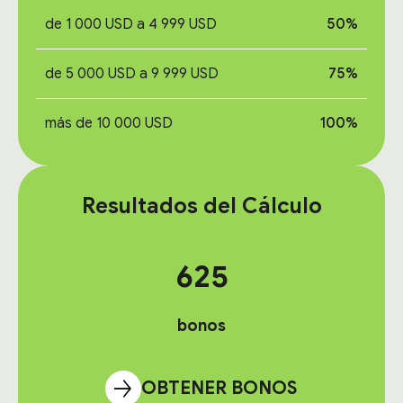
de 1 000 USD a 4 999 USD
50%
de 5 000 USD a 9 999 USD
75%
más de 10 000 USD
100%
Resultados del Cálculo
625
bonos
OBTENER BONOS