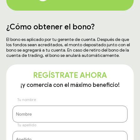
¿Cómo obtener el bono?
El bono es aplicado por tu gerente de cuenta. Después de que
los fondos sean acreditados, el monto depositado junto con el
bono se agregará a tu cuenta. En caso de retiro del bono de la
cuenta de trading, el bono se anulará automáticamente.
REGÍSTRATE AHORA
¡y comercia con el máximo beneficio!
Tu nombre
Tu apellido