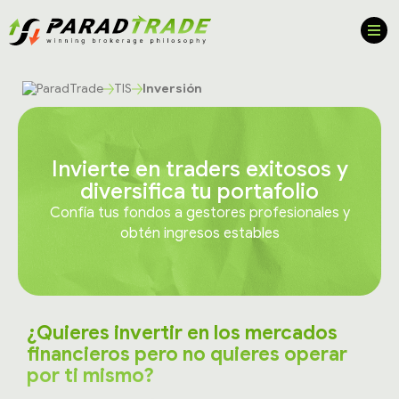
TIS
Inversión
Invierte en traders exitosos y
diversifica tu portafolio
Confía tus fondos a gestores profesionales y
obtén ingresos estables
¿Quieres invertir en los mercados
financieros pero no quieres operar
por ti mismo?