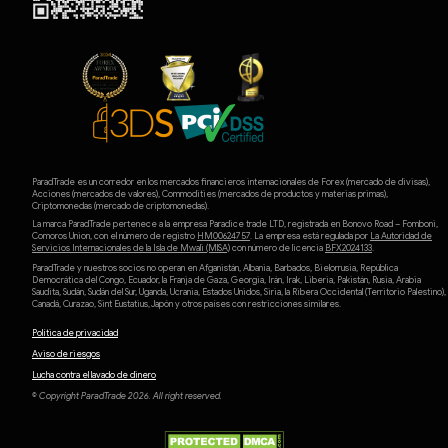
ParadTrade es un corredor en los mercados financieros internacionales de Forex (mercado de divisas),
Acciones (mercados de valores), Commodities (mercados de productos y materias primas),
Criptomonedas (mercado de criptomonedas).
La marca ParadTrade pertenece a la empresa Paradice trade LTD, registrada en Bonovo Road – Fomboni,
Comoros Union, con el número de registro
HM00624757
. La empresa está regulada por
La Autoridad de
Servicios Internacionales de la Isla de Mwali (MlSA)
con número de licencia
BFX2024133
.
ParadTrade y nuestros socios no operan en Afganistán, Albania, Barbados, Bielorrusia, República
Democrática del Congo, Ecuador, la Franja de Gaza, Georgia, Irán, Irak, Liberia, Pakistán, Rusia, Arabia
Saudita, Sudán, Sudán del Sur, Uganda, Ucrania, Estados Unidos, Siria, la Ribera Occidental (Territorio Palestino),
Canadá, Curazao, Sint Eustatius, Japón y otros países con restricciones similares.
Política de privacidad
Aviso de riesgos
Lucha contra el lavado de dinero
© Copyright ParadTrade 2026. All right reserved.