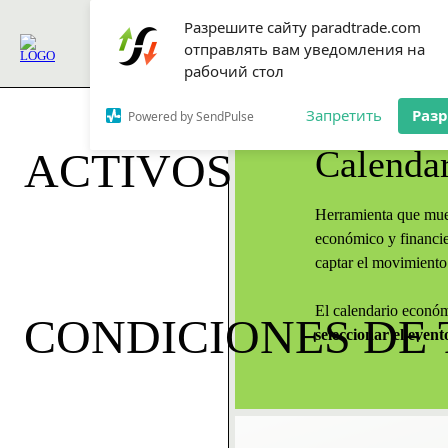
Разрешите сайту paradtrade.com
отправлять вам уведомления на
SLEEP. EAT. TRADE.
рабочий стол
Запретить
Раз
Powered by SendPulse
Calenda
ACTIVOS
Herramienta que mues
económico y financie
captar el movimiento 
El calendario económ
CONDICIONES DE
seleccionar el event