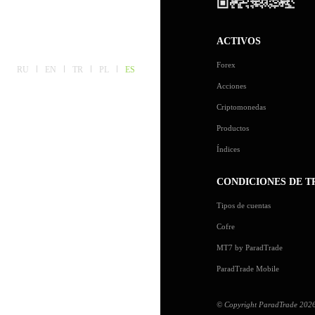
ACTIVOS
Forex
RU
EN
TR
PL
ES
Acciones
Criptomonedas
Productos
Índices
CONDICIONES DE T
Tipos de cuentas
Cofre
MT7 by ParadTrade
ParadTrade Mobile
© Copyright ParadTrade 2026. 