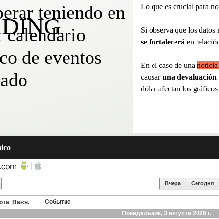
erar teniendo en
Lo que es crucial para no
ADING
l calendario
Si observa que los datos 
se fortalecerá
en relació
co de eventos
En el caso de una
noticia
cado
causar
una devaluación
dólar afectan los gráfico
ico