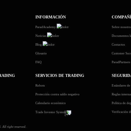
INFORMACIÓN
COMPAÑ
ParadAcademy
Sobre nosotro
Noticias
Documentos l
Blog
Contactos
Glosario
Customer Suc
FAQ
ParadPartner
RADING
SERVICIOS DE TRADING
SEGURID
Robots
Estándares de 
Protección contra saldo negativo
Reglas interna
Calendario económico
Política de dep
Verificación d
Trade Investor System
All right reserved.