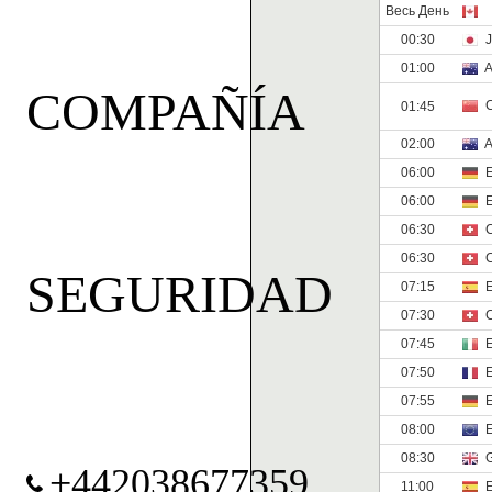
COMPAÑÍA
SEGURIDAD
+442038677359