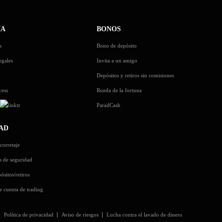
ÍA
BONOS
s
Bono de depósito
egales
Invita a un amigo
Depósitos y retiros sin comisiones
cess
Rueda de la fortuna
s
ParadCash
AD
corretaje
s de seguridad
ósitos/retiros
e cuenta de trading
Política de privacidad
Aviso de riesgos
Lucha contra el lavado de dinero