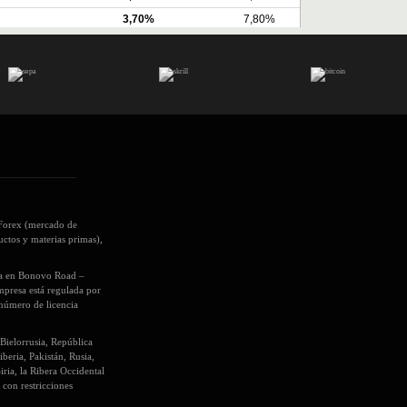
 Forex (mercado de
ctos y materias primas),
ada en Bonovo Road –
mpresa está regulada por
número de licencia
Bielorrusia, República
beria, Pakistán, Rusia,
ria, la Ribera Occidental
 con restricciones