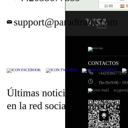
support@paradtrade.com
CONTACTOS
+442038677359
Пн-Пт/9:00 - 19:
Últimas noticias sobre tradin
support
en la red social que prefieras