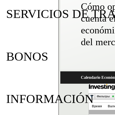
Cómo op
SERVICIOS DE TR
cuenta e
económi
del mer
BONOS
Calendario Económ
INFORMACIÓN