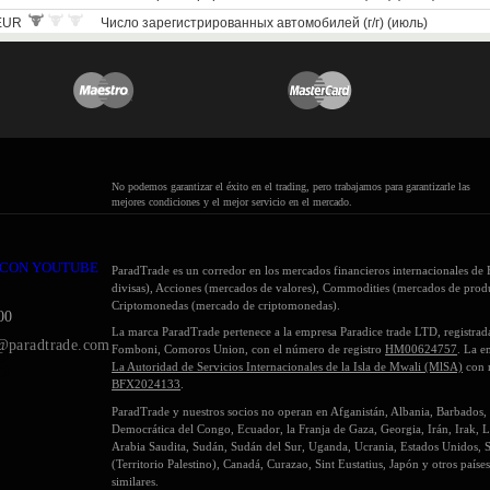
No podemos garantizar el éxito en el trading, pero trabajamos para garantizarle las
mejores condiciones y el mejor servicio en el mercado.
ParadTrade es un corredor en los mercados financieros internacionales de
divisas), Acciones (mercados de valores), Commodities (mercados de produ
Criptomonedas (mercado de criptomonedas).
00
La marca ParadTrade pertenece a la empresa Paradice trade LTD, registr
g
@paradtrade.com
Fomboni, Comoros Union, con el número de registro
HM00624757
. La e
La Autoridad de Servicios Internacionales de la Isla de Mwali (MlSA)
con 
BFX2024133
.
ParadTrade y nuestros socios no operan en Afganistán, Albania, Barbados, 
Democrática del Congo, Ecuador, la Franja de Gaza, Georgia, Irán, Irak, Li
Arabia Saudita, Sudán, Sudán del Sur, Uganda, Ucrania, Estados Unidos, Si
(Territorio Palestino), Canadá, Curazao, Sint Eustatius, Japón y otros países
similares.