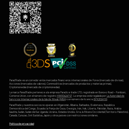
ParadTrade es un corredor en los mercados financieros internacionales de Forex (mercado de divisas),
Acciones (mercados de valores), Commodities (mercados de productos y materias primas),
Criptomonedas (mercado de criptomonedas).
La marca ParadTrade pertenece a la empresa Paradice trade LTD, registrada en Bonovo Road – Fomboni,
Comoros Union, con el número de registro
HM00624757
. La empresa está regulada por
La Autoridad de
Servicios Internacionales de la Isla de Mwali (MlSA)
con número de licencia
BFX2024133
.
ParadTrade y nuestros socios no operan en Afganistán, Albania, Barbados, Bielorrusia, República
Democrática del Congo, Ecuador, la Franja de Gaza, Georgia, Irán, Irak, Liberia, Pakistán, Rusia, Arabia
Saudita, Sudán, Sudán del Sur, Uganda, Ucrania, Estados Unidos, Siria, la Ribera Occidental (Territorio Palestino),
Canadá, Curazao, Sint Eustatius, Japón y otros países con restricciones similares.
Política de privacidad