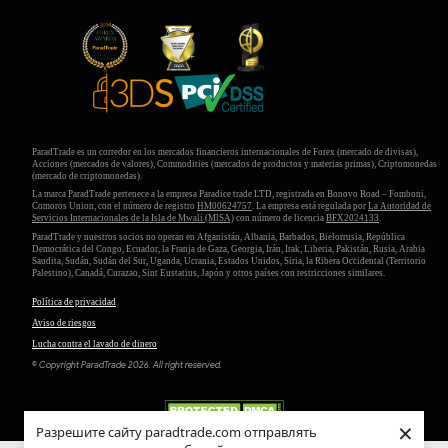
ParadTrade es un corredor en los mercados financieros internacionales de Forex (mercado de divisas),
Acciones (mercados de valores), Commodities (mercados de productos y materias primas), Criptomonedas
(mercado de criptomonedas).
La marca ParadTrade pertenece a la empresa Paradice trade LTD, registrada en Bonovo Road – Fomboni,
Comoros Union, con el número de registro
HM00624757
. La empresa está regulada por
La Autoridad de
Servicios Internacionales de la Isla de Mwali (MlSA)
con número de licencia
BFX2024133
.
ParadTrade y nuestros socios no operan en Afganistán, Albania, Barbados, Bielorrusia, República
Democrática del Congo, Ecuador, la Franja de Gaza, Georgia, Irán, Irak, Liberia, Pakistán, Rusia, Arabia
Saudita, Sudán, Sudán del Sur, Uganda, Ucrania, Estados Unidos, Siria, la Ribera Occidental (Territorio
Palestino), Canadá, Curazao, Sint Eustatius, Japón y otros países con restricciones similares.
Política de privacidad
Aviso de riesgos
Lucha contra el lavado de dinero
© Copyright ParadTrade 2026. All right reserved.
×
Разрешите сайту paradtrade.com отправлять