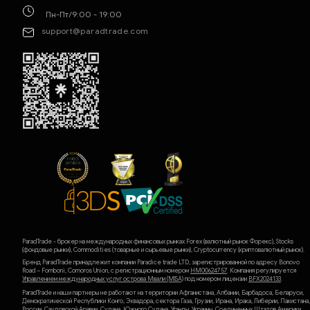
Пн-Пт/9:00 - 19:00
support@paradtrade.com
ParadTrade - брокер на международных финансовых рынках Forex (валютный рынок Форекс), Stocks
(фондовые рынки), Commodities (товарные и сырьевые рынки), Cryptocurrency (криптовалютный рынок).
Бренд ParadTrade принадлежит компании Paradice trade LTD, зарегистрированной по адресу Bonovo
Road – Fomboni, Comoros Union, с регистрационным номером
HM00624757
. Компания регулируется
Управлением международных услуг острова Мвали (MlSA)
под номером лицензии
BFX2024133
.
ParadTrade и наши партнеры не работают на территории Афганистана, Албании, Барбадоса, Беларуси,
Демократической Республики Конго, Эквадора, сектора Газа, Грузии, Ирана, Ирака, Либерии, Пакистана,
России, Саудовской Аравии, Судана, Южного Судана, Уганды, Украины, Соединенных Штатов Америки,