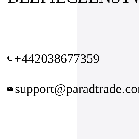
+442038677359
support@paradtrade.c