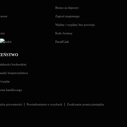
Bonus za depozyt
rawne
Zaproś znajomego
Wpłaty i wypłaty bez prowizji
cess
Koło fortuny
s
ParadCash
ZEŃSTWO
łalności brokerskiej
asady bezpieczeństwa
t/wypłat
konta handlowego
ityka prywatności
Powiadomienie o ryzykach
Zwalczanie prania pieniędzy