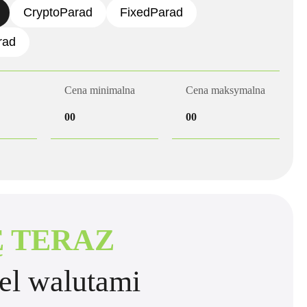
CryptoParad
FixedParad
rad
Cena minimalna
Cena maksymalna
00
00
Ę TERAZ
del walutami