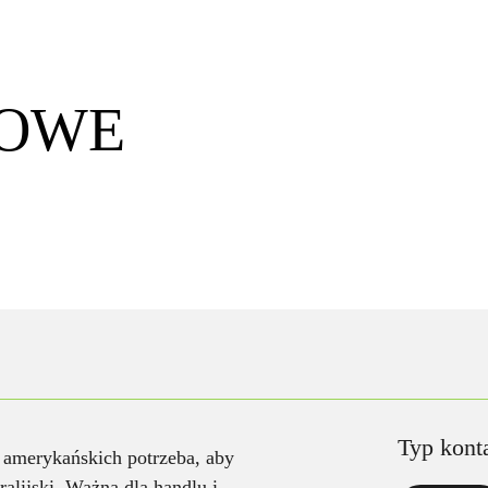
LOWE
Typ kont
w amerykańskich potrzeba, aby
ralijski. Ważna dla handlu i