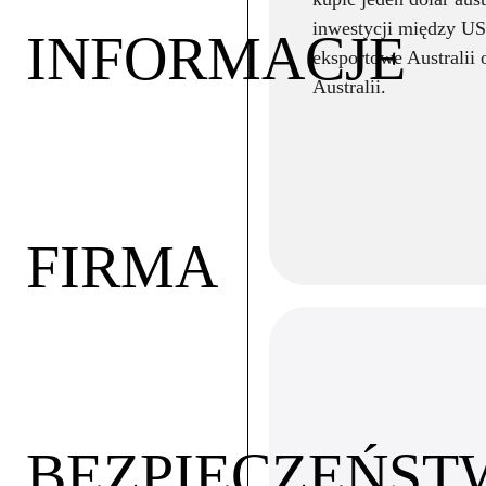
inwestycji między US
INFORMACJE
eksportowe Australii
Australii.
FIRMA
BEZPIECZEŃST