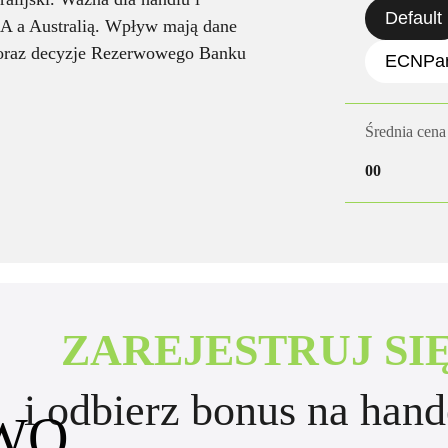
Default
A a Australią. Wpływ mają dane
 oraz decyzje Rezerwowego Banku
ECNPa
Średnia cena
00
ZAREJESTRUJ SI
i odbierz bonus na han
WO