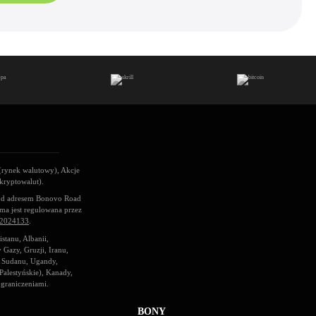
(rynek walutowy), Akcje
kryptowalut).
pod adresem Bonovo Road
rma jest regulowana przez
2024133
.
stanu, Albanii,
Gazy, Gruzji, Iranu,
go Sudanu, Ugandy,
alestyńskie), Kanady,
ograniczeniami.
BONY