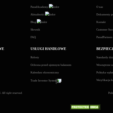
ParadAcademy
O nas
Aktualności
Dokumenty p
Blog
Kontakt
Słownik
Customer Suc
FAQ
ParadPartner
WE
USŁUGI HANDLOWE
BEZPIEC
Roboty
Standardy dzia
Ochrona przed ujemnym balansem
Wewnętrzne z
Kalendarz ekonomiczny
Polityka wpła
Weryfikacja 
Trade Investor System
All right reserved.
Pol