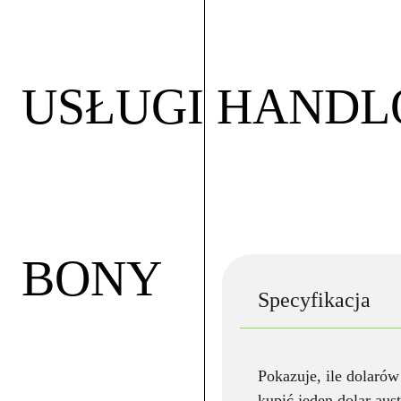
USŁUGI HAND
BONY
Specyfikacja
Pokazuje, ile dolaró
kupić jeden dolar aust