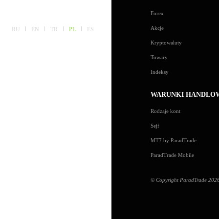
Forex
Akcje
RU
EN
TR
PL
ES
Kryptowaluty
Towary
Indeksy
WARUNKI HANDLO
Rodzaje kont
Sejf
MT7 by ParadTrade
ParadTrade Mobile
© Copyright ParadTrade 2026. 