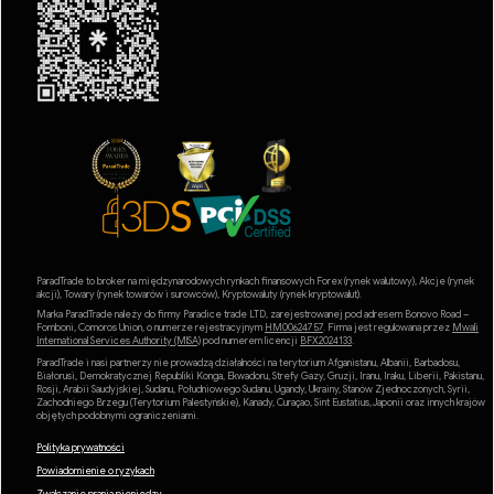
ParadTrade to broker na międzynarodowych rynkach finansowych Forex (rynek walutowy), Akcje (rynek
akcji), Towary (rynek towarów i surowców), Kryptowaluty (rynek kryptowalut).
Marka ParadTrade należy do firmy Paradice trade LTD, zarejestrowanej pod adresem Bonovo Road –
Fomboni, Comoros Union, o numerze rejestracyjnym
HM00624757
. Firma jest regulowana przez
Mwali
International Services Authority (MlSA)
pod numerem licencji
BFX2024133
.
ParadTrade i nasi partnerzy nie prowadzą działalności na terytorium Afganistanu, Albanii, Barbadosu,
Białorusi, Demokratycznej Republiki Konga, Ekwadoru, Strefy Gazy, Gruzji, Iranu, Iraku, Liberii, Pakistanu,
Rosji, Arabii Saudyjskiej, Sudanu, Południowego Sudanu, Ugandy, Ukrainy, Stanów Zjednoczonych, Syrii,
Zachodniego Brzegu (Terytorium Palestyńskie), Kanady, Curaçao, Sint Eustatius, Japonii oraz innych krajów
objętych podobnymi ograniczeniami.
Polityka prywatności
Powiadomienie o ryzykach
Zwalczanie prania pieniędzy