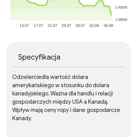
1.40000
1.39000
13.07
17.07
21.07
25.07
29.07
02.08
06.08
Specyfikacja
Odzwierciedla wartość dolara
amerykańskiego w stosunku do dolara
kanadyjskiego. Ważna dla handlu i relacji
gospodarczych między USA a Kanadą.
Wpływ mają ceny ropy i dane gospodarcze
Kanady.