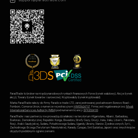
ParadTrade to broker na międzynarodowych rynkach finansowych Forex (rynek walutowy), Akcje (rynek
akcji), Towary (rynek towarów i surowców), Kryptowaluty (rynek kryptowalut).
Marka ParadTrade należy do firmy Paradice trade LTD, zarejestrowanej pod adresem Bonovo Road –
Fomboni, Comoros Union, o numerze rejestracyjnym
HM00624757
. Firma jest regulowana przez
Mwali
International Services Authority (MlSA)
pod numerem licencji
BFX2024133
.
ParadTrade i nasi partnerzy nie prowadzą działalności na terytorium Afganistanu, Albanii, Barbadosu,
Białorusi, Demokratycznej Republiki Konga, Ekwadoru, Strefy Gazy, Gruzji, Iranu, Iraku, Liberii, Pakistanu,
Rosji, Arabii Saudyjskiej, Sudanu, Południowego Sudanu, Ugandy, Ukrainy, Stanów Zjednoczonych, Syrii,
Zachodniego Brzegu (Terytorium Palestyńskie), Kanady, Curaçao, Sint Eustatius, Japonii oraz innych krajów
objętych podobnymi ograniczeniami.