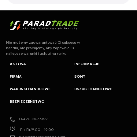
Nie możemy zagwarantować Ci sukcesu w
handlu, ale pracujemy, aby zapewnić Ci
najlepsze warunki i usługi na rynku.
AKTYWA
INFORMACJE
FIRMA
BONY
WARUNKI HANDLOWE
USŁUGI HANDLOWE
BEZPIECZEŃSTWO
+442038677359
Пн-Пт/9:00 - 19:00
support@paradtrade.com