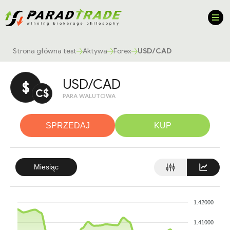
Strona główna test
Aktywa
Forex
USD/CAD
USD/CAD
$
C$
PARA WALUTOWA
SPRZEDAJ
KUP
Miesiąc
1.42000
1.41000