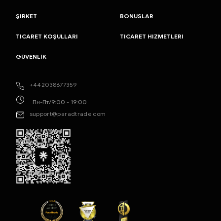
ŞIRKET
BONUSLAR
TICARET KOŞULLARI
TICARET HIZMETLERI
GÜVENLİK
+442038677359
Пн-Пт/9:00 - 19:00
support@paradtrade.com