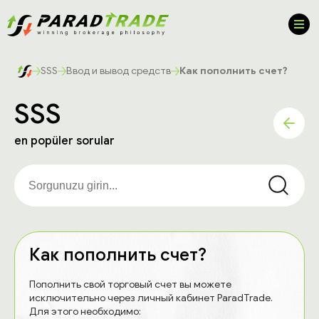
SSS
Ввод и вывод средств
Как пополнить счет?
SSS
en popüler sorular
Как пополнить счет?
Пополнить свой торговый счет вы можете
исключительно через личный кабинет ParadTrade.
Для этого необходимо: