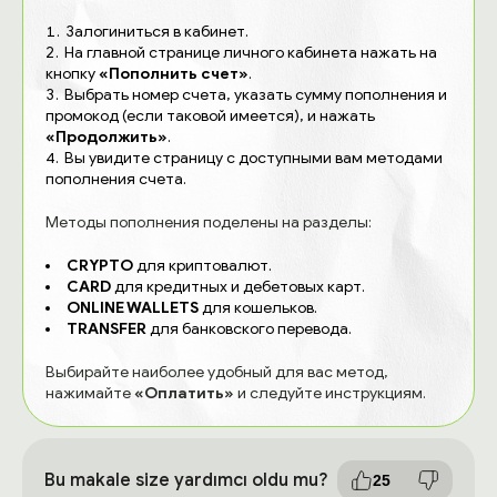
Залогиниться в кабинет.
На главной странице личного кабинета нажать на
кнопку
«Пополнить счет»
.
Выбрать номер счета, указать сумму пополнения и
промокод (если таковой имеется), и нажать
«Продолжить»
.
Вы увидите страницу с доступными вам методами
пополнения счета.
Методы пополнения поделены на разделы:
CRYPTO
для криптовалют.
CARD
для кредитных и дебетовых карт.
ONLINE WALLETS
для кошельков.
TRANSFER
для банковского перевода.
Выбирайте наиболее удобный для вас метод,
нажимайте
«Оплатить»
и следуйте инструкциям.
Bu makale size yardımcı oldu mu?
25