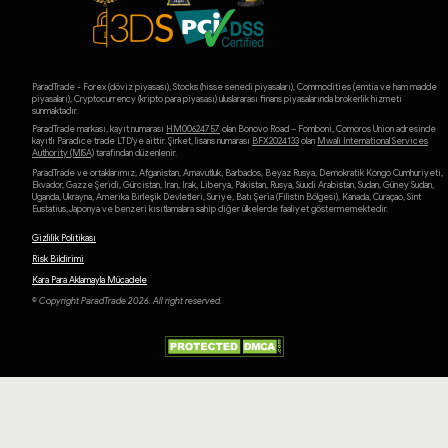
ParadTrade - Forex (döviz piyasası), Stocks (hisse senedi piyasaları), Commodities (emtia ve ham madde
piyasaları), Cryptocurrency (kripto para piyasası) uluslararası finans piyasalarında brokerlik hizmeti
sunmaktadır.
ParadTrade markası, kayıt numarası
HM00624757
olan Bonovo Road – Fomboni, Comoros Union adresinde
kayıtlı Paradice trade LTD'ye aittir. Şirket, lisans numarası
BFX2024133
olan
Mwali International Services
Authority (MlSA)
tarafından düzenlenir.
ParadTrade ve ortaklarımız, Afganistan, Arnavutluk, Barbados, Beyaz Rusya, Demokratik Kongo Cumhuriyeti,
Ekvador, Gazze Şeridi, Gürcistan, İran, Irak, Liberya, Pakistan, Rusya, Suudi Arabistan, Sudan, Güney Sudan,
Uganda, Ukrayna, Amerika Birleşik Devletleri, Suriye, Batı Şeria (Filistin Bölgesi), Kanada, Curaçao, Sint
Eustatius, Japonya ve benzeri kısıtlamalara sahip diğer ülkelerde faaliyet göstermemektedir.
Gizlilik Politikası
Risk Bildirimi
Kara Para Aklamayla Mücadele
© Copyright ParadTrade 2026. All right reserved.