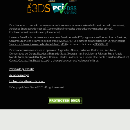
ParadTrade es un corredor en los mercados financieros internacionales de Forex (mercado de divisas),
Acciones (mercados de valores), Commodities (mercados de productos y materias primas),
Criptomonedas (mercado de criptomonedas).
La marca ParadTrade pertenece a la empresa Paradice trade LTD, registrada en Bonovo Road – Fomboni,
Comoros Union, con el número de registro
HM00624757
. La empresa está regulada por
La Autoridad de
Servicios Internacionales de la Isla de Mwali (MlSA)
con número de licencia
BFX2024133
.
ParadTrade y nuestros socios no operan en Afganistán, Albania, Barbados, Bielorrusia, República
Democrática del Congo, Ecuador, la Franja de Gaza, Georgia, Irán, Irak, Liberia, Pakistán, Rusia, Arabia
Saudita, Sudán, Sudán del Sur, Uganda, Ucrania, Estados Unidos, Siria, la Ribera Occidental (Territorio Palestino),
Canadá, Curazao, Sint Eustatius, Japón y otros países con restricciones similares.
Política de privacidad
Aviso de riesgos
Lucha contra el lavado de dinero
© Copyright ParadTrade 2026. All right reserved.