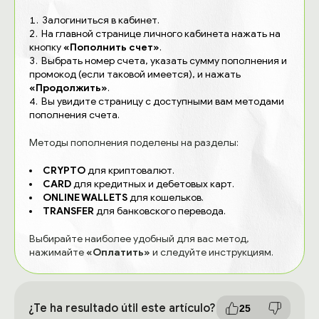
Залогиниться в кабинет.
На главной странице личного кабинета нажать на
кнопку
«Пополнить счет»
.
Выбрать номер счета, указать сумму пополнения и
промокод (если таковой имеется), и нажать
«Продолжить»
.
Вы увидите страницу с доступными вам методами
пополнения счета.
Методы пополнения поделены на разделы:
CRYPTO
для криптовалют.
CARD
для кредитных и дебетовых карт.
ONLINE WALLETS
для кошельков.
TRANSFER
для банковского перевода.
Выбирайте наиболее удобный для вас метод,
нажимайте
«Оплатить»
и следуйте инструкциям.
¿Te ha resultado útil este artículo?
25