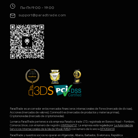
Пн-Пт/9:00 - 19:00
support@paradtrade.com
ParadTrade es un corredor en los mercados financieros internacionales de Forex (mercado de divisas),
Acciones (mercados de valores), Commodities (mercados de productos y materias primas),
Criptomonedas (mercado de criptomonedas).
La marca ParadTrade pertenece a la empresa Paradice trade LTD, registrada en Bonovo Road – Fomboni,
Comoros Union, con el número de registro
HM00624757
. La empresa está regulada por
La Autoridad de
Servicios Internacionales de la Isla de Mwali (MlSA)
con número de licencia
BFX2024133
.
ParadTrade y nuestros socios no operan en Afganistán, Albania, Barbados, Bielorrusia, República