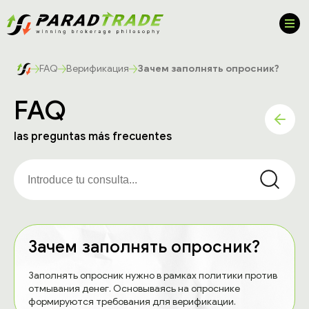
FAQ
Верификация
Зачем заполнять опросник?
FAQ
las preguntas más frecuentes
Зачем заполнять опросник?
Заполнять опросник нужно в рамках политики против
отмывания денег. Основываясь на опроснике
формируются требования для верификации.