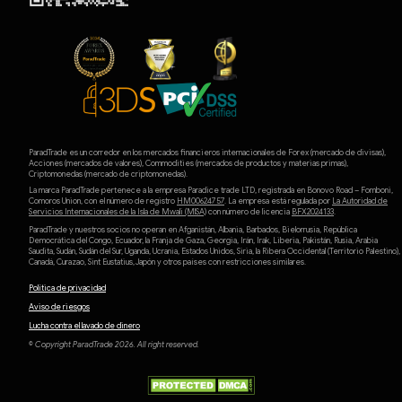
ParadTrade es un corredor en los mercados financieros internacionales de Forex (mercado de divisas),
Acciones (mercados de valores), Commodities (mercados de productos y materias primas),
Criptomonedas (mercado de criptomonedas).
La marca ParadTrade pertenece a la empresa Paradice trade LTD, registrada en Bonovo Road – Fomboni,
Comoros Union, con el número de registro
HM00624757
. La empresa está regulada por
La Autoridad de
Servicios Internacionales de la Isla de Mwali (MlSA)
con número de licencia
BFX2024133
.
ParadTrade y nuestros socios no operan en Afganistán, Albania, Barbados, Bielorrusia, República
Democrática del Congo, Ecuador, la Franja de Gaza, Georgia, Irán, Irak, Liberia, Pakistán, Rusia, Arabia
Saudita, Sudán, Sudán del Sur, Uganda, Ucrania, Estados Unidos, Siria, la Ribera Occidental (Territorio Palestino),
Canadá, Curazao, Sint Eustatius, Japón y otros países con restricciones similares.
Política de privacidad
Aviso de riesgos
Lucha contra el lavado de dinero
© Copyright ParadTrade 2026. All right reserved.