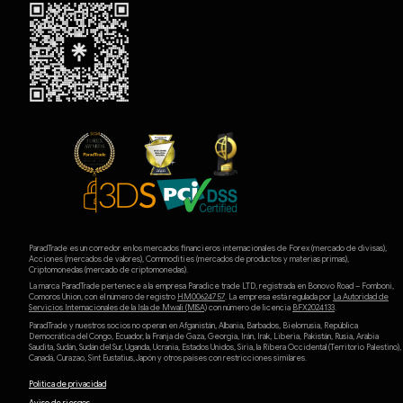
ParadTrade es un corredor en los mercados financieros internacionales de Forex (mercado de divisas),
Acciones (mercados de valores), Commodities (mercados de productos y materias primas),
Criptomonedas (mercado de criptomonedas).
La marca ParadTrade pertenece a la empresa Paradice trade LTD, registrada en Bonovo Road – Fomboni,
Comoros Union, con el número de registro
HM00624757
. La empresa está regulada por
La Autoridad de
Servicios Internacionales de la Isla de Mwali (MlSA)
con número de licencia
BFX2024133
.
ParadTrade y nuestros socios no operan en Afganistán, Albania, Barbados, Bielorrusia, República
Democrática del Congo, Ecuador, la Franja de Gaza, Georgia, Irán, Irak, Liberia, Pakistán, Rusia, Arabia
Saudita, Sudán, Sudán del Sur, Uganda, Ucrania, Estados Unidos, Siria, la Ribera Occidental (Territorio Palestino),
Canadá, Curazao, Sint Eustatius, Japón y otros países con restricciones similares.
Política de privacidad