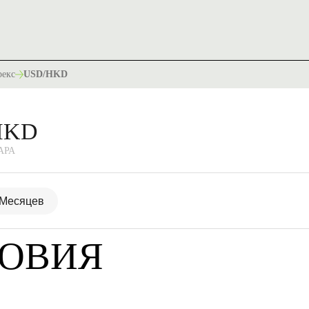
екс
USD/HKD
HKD
АРА
 Месяцев
ЛОВИЯ