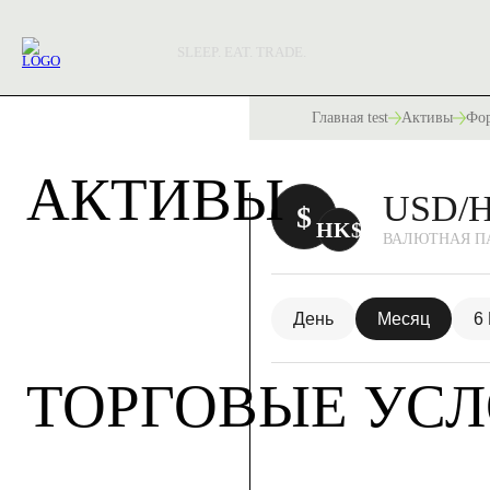
SLEEP. EAT. TRADE.
Главная test
Активы
Фор
АКТИВЫ
USD/
$
HK$
ВАЛЮТНАЯ П
День
Месяц
6
ТОРГОВЫЕ УС