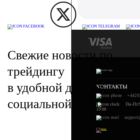
Cвежие новости по
трейдингу
в удобной для вас
КОНТАКТЫ
+4420
социальной сети
Пн-Пт/9
19:00
support