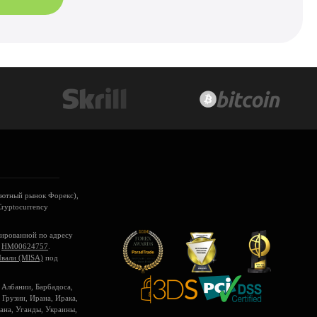
лютный рынок Форекс),
Cryptocurrency
рированной по адресу
м
HM00624757
.
вали (MlSA)
под
 Албании, Барбадоса,
 Грузии, Ирана, Ирака,
ана, Уганды, Украины,