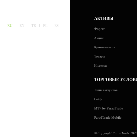
АКТИВЫ
RU
EN
TR
PL
ES
Форекс
Акции
Криптовалюта
Товары
Индексы
ТОРГОВЫЕ УСЛОВ
Типы аккаунтов
Сейф
MT7 by ParadTrade
ParadTrade Mobile
© Copyright ParadTrade 2026. 