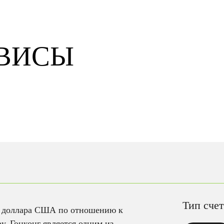
РВИСЫ
Тип сче
ь доллара США по отношению к
у. Гонконг является одним из