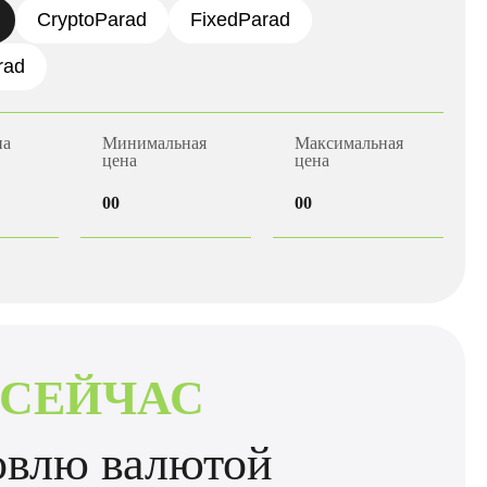
CryptoParad
FixedParad
rad
на
Минимальная
Максимальная
цена
цена
00
00
 СЕЙЧАС
говлю валютой