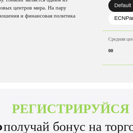
Default
овых центров мира. На пару
ношения и финансовая политика
ECNPa
Средняя це
00
РЕГИСТРИРУЙСЯ
Ь
 получай бонус на тор