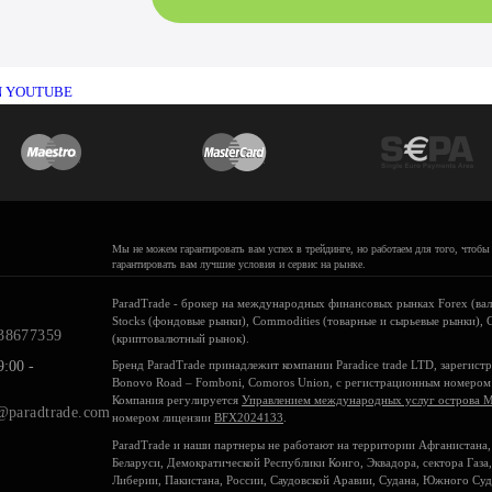
Мы не можем гарантировать вам успех в трейдинге, но работаем для того, чтобы
гарантировать вам лучшие условия и сервис на рынке.
ParadTrade - брокер на международных финансовых рынках Forex (ва
Stocks (фондовые рынки), Commodities (товарные и сырьевые рынки), 
38677359
(криптовалютный рынок).
:00 -
Бренд ParadTrade принадлежит компании Paradice trade LTD, зарегист
Bonovo Road – Fomboni, Comoros Union, с регистрационным номеро
Компания регулируется
Управлением международных услуг острова М
@paradtrade.com
номером лицензии
BFX2024133
.
ParadTrade и наши партнеры не работают на территории Афганистана,
Беларуси, Демократической Республики Конго, Эквадора, сектора Газа,
Либерии, Пакистана, России, Саудовской Аравии, Судана, Южного Суд