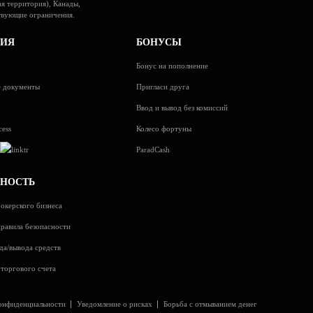
я территория), Канады,
твующие ограничения.
ИЯ
БОНУСЫ
Бонус на пополнение
 документы
Пригласи друга
Ввод и вывод без комиссий
cess
Колесо фортуны
s
ParadCash
СНОСТЬ
окерского бизнеса
равила безопасности
да/вывода средств
торгового счета
онфиденциальности
Уведомление о рисках
Борьба с отмыванием денег