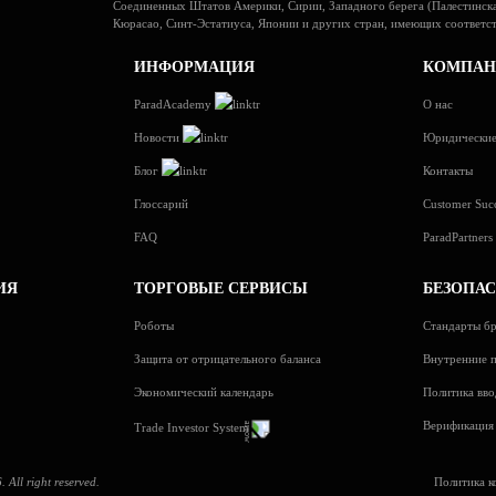
Соединенных Штатов Америки, Сирии, Западного берега (Палестинска
Кюрасао, Синт-Эстатиуса, Японии и других стран, имеющих соответс
ИНФОРМАЦИЯ
КОМПАН
ParadAcademy
О нас
Новости
Юридические
Блог
Контакты
Глоссарий
Customer Suc
FAQ
ParadPartner
ИЯ
ТОРГОВЫЕ СЕРВИСЫ
БЕЗОПА
Роботы
Стандарты бр
Защита от отрицательного баланса
Внутренние п
Экономический календарь
Политика вво
Верификация 
Trade Investor System
All right reserved.
Политика к