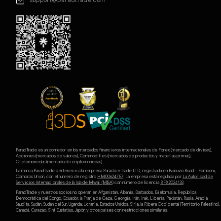
ParadTrade es un corredor en los mercados financieros internacionales de Forex (mercado de divisas),
Acciones (mercados de valores), Commodities (mercados de productos y materias primas),
Criptomonedas (mercado de criptomonedas).
La marca ParadTrade pertenece a la empresa Paradice trade LTD, registrada en Bonovo Road – Fomboni,
Comoros Union, con el número de registro
HM00624757
. La empresa está regulada por
La Autoridad de
Servicios Internacionales de la Isla de Mwali (MlSA)
con número de licencia
BFX2024133
.
ParadTrade y nuestros socios no operan en Afganistán, Albania, Barbados, Bielorrusia, República
Democrática del Congo, Ecuador, la Franja de Gaza, Georgia, Irán, Irak, Liberia, Pakistán, Rusia, Arabia
Saudita, Sudán, Sudán del Sur, Uganda, Ucrania, Estados Unidos, Siria, la Ribera Occidental (Territorio Palestino),
Canadá, Curazao, Sint Eustatius, Japón y otros países con restricciones similares.