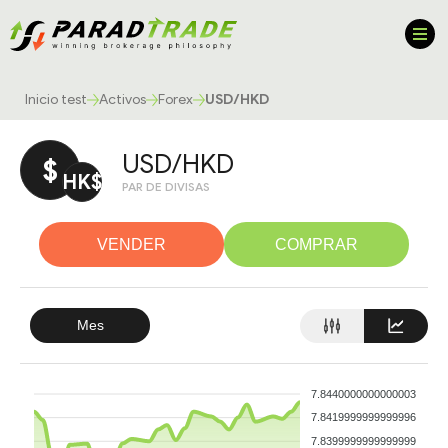
Inicio test
Activos
Forex
USD/HKD
USD/HKD
$
HK$
PAR DE DIVISAS
VENDER
COMPRAR
Mes
7.8440000000000003
7.8419999999999996
7.8399999999999999