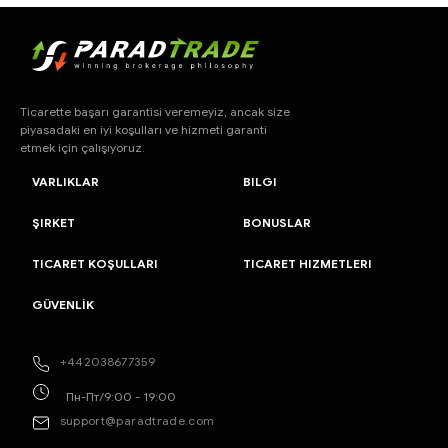
Ticarette başarı garantisi veremeyiz, ancak size
piyasadaki en iyi koşulları ve hizmeti garanti
etmek için çalışıyoruz.
VARLIKLAR
BILGI
ŞIRKET
BONUSLAR
TICARET KOŞULLARI
TICARET HIZMETLERI
GÜVENLİK
+442038677359
Пн-Пт/9:00 - 19:00
support@paradtrade.com