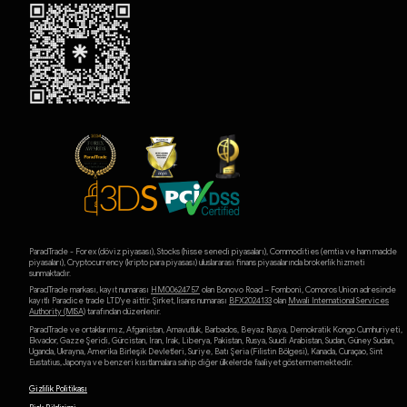
ParadTrade - Forex (döviz piyasası), Stocks (hisse senedi piyasaları), Commodities (emtia ve ham madde
piyasaları), Cryptocurrency (kripto para piyasası) uluslararası finans piyasalarında brokerlik hizmeti
sunmaktadır.
ParadTrade markası, kayıt numarası
HM00624757
olan Bonovo Road – Fomboni, Comoros Union adresinde
kayıtlı Paradice trade LTD'ye aittir. Şirket, lisans numarası
BFX2024133
olan
Mwali International Services
Authority (MlSA)
tarafından düzenlenir.
ParadTrade ve ortaklarımız, Afganistan, Arnavutluk, Barbados, Beyaz Rusya, Demokratik Kongo Cumhuriyeti,
Ekvador, Gazze Şeridi, Gürcistan, İran, Irak, Liberya, Pakistan, Rusya, Suudi Arabistan, Sudan, Güney Sudan,
Uganda, Ukrayna, Amerika Birleşik Devletleri, Suriye, Batı Şeria (Filistin Bölgesi), Kanada, Curaçao, Sint
Eustatius, Japonya ve benzeri kısıtlamalara sahip diğer ülkelerde faaliyet göstermemektedir.
Gizlilik Politikası