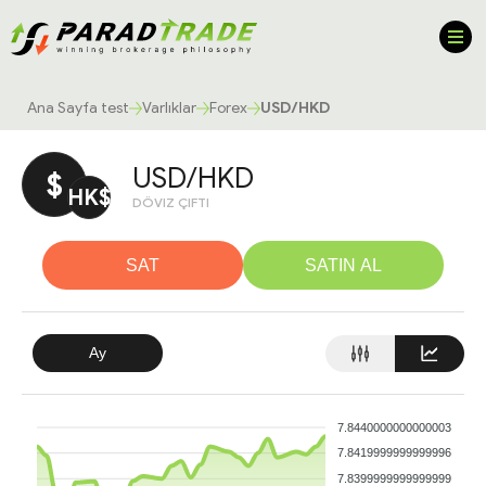
Ana Sayfa test
Varlıklar
Forex
USD/HKD
USD/HKD
$
HK$
DÖVIZ ÇIFTI
SAT
SATIN AL
Ay
7.8440000000000003
7.8419999999999996
7.8399999999999999