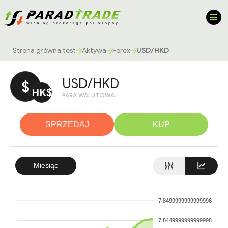
Strona główna test
Aktywa
Forex
USD/HKD
USD/HKD
$
HK$
PARA WALUTOWA
SPRZEDAJ
KUP
Miesiąc
7.8499999999999996
7.8449999999999998