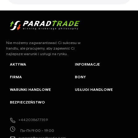
Nie możemy zagwarantować Ci sukcesu w
handlu, ale pracujemy, aby zapewnić Ci
najlepsze warunki i usługi na rynku.
AKTYWA
INFORMACJE
FIRMA
BONY
WARUNKI HANDLOWE
USŁUGI HANDLOWE
BEZPIECZEŃSTWO
+442038677359
Пн-Пт/9:00 - 19:00
support@paradtrade.com