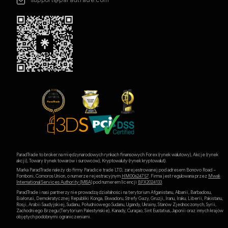
ParadTrade to broker na międzynarodowych rynkach finansowych Forex (rynek walutowy), Akcje (rynek
akcji), Towary (rynek towarów i surowców), Kryptowaluty (rynek kryptowalut).
Marka ParadTrade należy do firmy Paradice trade LTD, zarejestrowanej pod adresem Bonovo Road –
Fomboni, Comoros Union, o numerze rejestracyjnym
HM00624757
. Firma jest regulowana przez
Mwali
International Services Authority (MlSA)
pod numerem licencji
BFX2024133
.
ParadTrade i nasi partnerzy nie prowadzą działalności na terytorium Afganistanu, Albanii, Barbadosu,
Białorusi, Demokratycznej Republiki Konga, Ekwadoru, Strefy Gazy, Gruzji, Iranu, Iraku, Liberii, Pakistanu,
Rosji, Arabii Saudyjskiej, Sudanu, Południowego Sudanu, Ugandy, Ukrainy, Stanów Zjednoczonych, Syrii,
Zachodniego Brzegu (Terytorium Palestyńskie), Kanady, Curaçao, Sint Eustatius, Japonii oraz innych krajów
objętych podobnymi ograniczeniami.